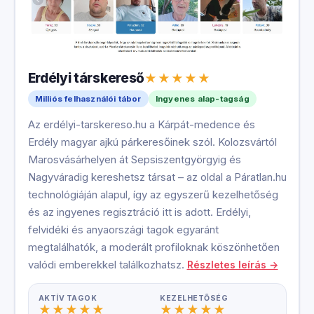
Erdélyi társkereső
Milliós felhasználói tábor
Ingyenes alap-tagság
Az erdélyi-tarskereso.hu a Kárpát-medence és
Erdély magyar ajkú párkeresőinek szól. Kolozsvártól
Marosvásárhelyen át Sepsiszentgyörgyig és
Nagyváradig kereshetsz társat – az oldal a Páratlan.hu
technológiáján alapul, így az egyszerű kezelhetőség
és az ingyenes regisztráció itt is adott. Erdélyi,
felvidéki és anyaországi tagok egyaránt
megtalálhatók, a moderált profiloknak köszönhetően
valódi emberekkel találkozhatsz.
Részletes leírás →
AKTÍV TAGOK
KEZELHETŐSÉG