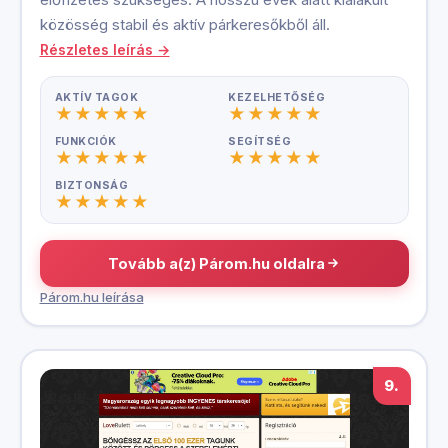
közösség stabil és aktív párkeresőkből áll.
Részletes leírás →
AKTÍV TAGOK
KEZELHETŐSÉG
FUNKCIÓK
SEGÍTSÉG
BIZTONSÁG
Tovább a(z) Párom.hu oldalra
Párom.hu leírása
9.