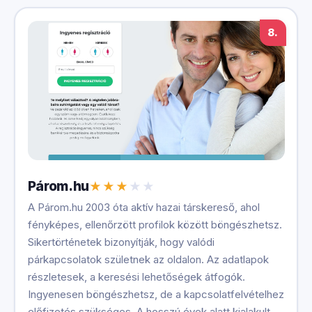
8.
Párom.hu
A Párom.hu 2003 óta aktív hazai társkereső, ahol
fényképes, ellenőrzött profilok között böngészhetsz.
Sikertörténetek bizonyítják, hogy valódi
párkapcsolatok születnek az oldalon. Az adatlapok
részletesek, a keresési lehetőségek átfogók.
Ingyenesen böngészhetsz, de a kapcsolatfelvételhez
előfizetés szükséges. A hosszú évek alatt kialakult