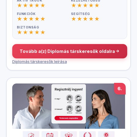
AKTÍV TAGOK
KEZELHETŐSÉG
FUNKCIÓK
SEGÍTSÉG
BIZTONSÁG
Tovább a(z) Diplomás társkeresők oldalra
Diplomás társkeresők leírása
6.