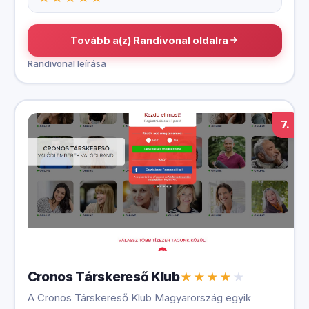
Tovább a(z) Randivonal oldalra
Randivonal leírása
7.
Cronos Társkereső Klub
A Cronos Társkereső Klub Magyarország egyik