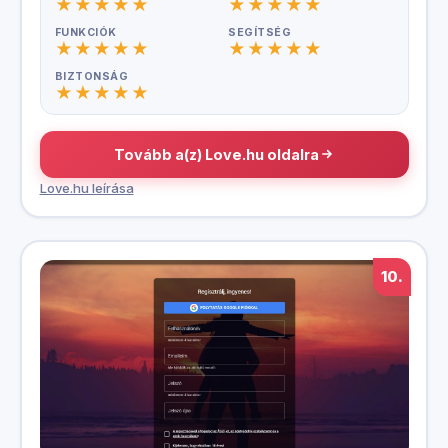
FUNKCIÓK
SEGÍTSÉG
BIZTONSÁG
Tovább a(z) Love.hu oldalra
Love.hu leírása
10.