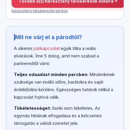
Tovább a(z) Keresztény társkeresők oldalra
Keresztény társkeresők leírása
Mit ne várj el a párodtól?
A sikeres
párkapcsolat
egyik titka a reális
elvárások. Íme 5 dolog, amit nem szabad a
partneredtől várni:
Teljes odaadást minden percben:
Mindenkinek
szüksége van önálló időre, barátokra és saját
érdeklődési körökre. Egészséges határok nélkül a
kapcsolat fojtóvá válik.
Tökéletességet:
Senki sem tökéletes. Az
egymás hibáinak elfogadása és a kölcsönös
támogatás a valódi szeretet jele.