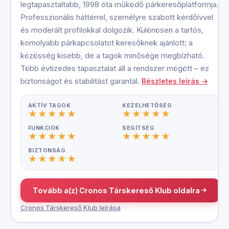
legtapasztaltabb, 1998 óta működő párkeresőplatformja.
Professzionális háttérrel, személyre szabott kérdőívvel
és moderált profilokkal dolgozik. Különösen a tartós,
komolyabb párkapcsolatot keresőknek ajánlott: a
közösség kisebb, de a tagok minősége megbízható.
Több évtizedes tapasztalat áll a rendszer mögött – ez
biztonságot és stabilitást garantál.
Részletes leírás →
AKTÍV TAGOK
KEZELHETŐSÉG
FUNKCIÓK
SEGÍTSÉG
BIZTONSÁG
Tovább a(z) Cronos Társkereső Klub oldalra
Cronos Társkereső Klub leírása