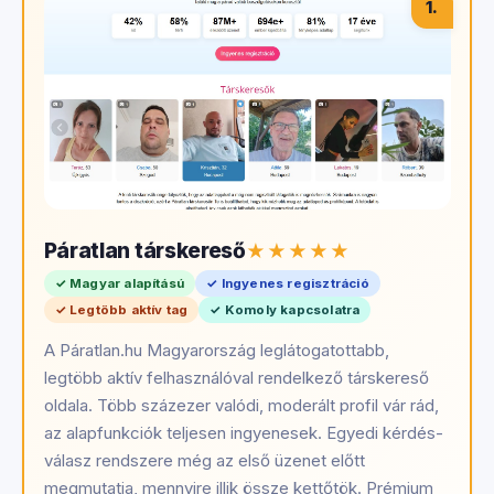
1.
Páratlan társkereső
✓ Magyar alapítású
✓ Ingyenes regisztráció
✓ Legtöbb aktív tag
✓ Komoly kapcsolatra
A Páratlan.hu Magyarország leglátogatottabb,
legtöbb aktív felhasználóval rendelkező társkereső
oldala. Több százezer valódi, moderált profil vár rád,
az alapfunkciók teljesen ingyenesek. Egyedi kérdés-
válasz rendszere még az első üzenet előtt
megmutatja, mennyire illik össze kettőtök. Prémium