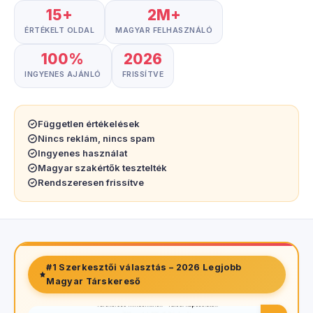
15+
2M+
ÉRTÉKELT OLDAL
MAGYAR FELHASZNÁLÓ
100%
2026
INGYENES AJÁNLÓ
FRISSÍTVE
Független értékelések
Nincs reklám, nincs spam
Ingyenes használat
Magyar szakértők tesztelték
Rendszeresen frissítve
#1 Szerkesztői választás – 2026 Legjobb
Magyar Társkereső