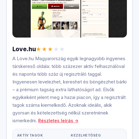
Love.hu
A Love.hu Magyarország egyik legnagyobb ingyenes
társkereső oldala: több százezer aktív felhasználóval
és naponta több száz új regisztráló taggal.
Ingyenesen levelezhet, kereshet és böngészhet bárki
– a prémium tagság extra láthatóságot ad. Elsők
egyikeként jelent meg a hazai piacon, így a regisztrált
tagok száma kiemelkedő. Azoknak ideális, akik
gyorsan és kötelezettség nélkül szeretnének
ismerkedni.
Részletes leírás →
AKTÍV TAGOK
KEZELHETŐSÉG