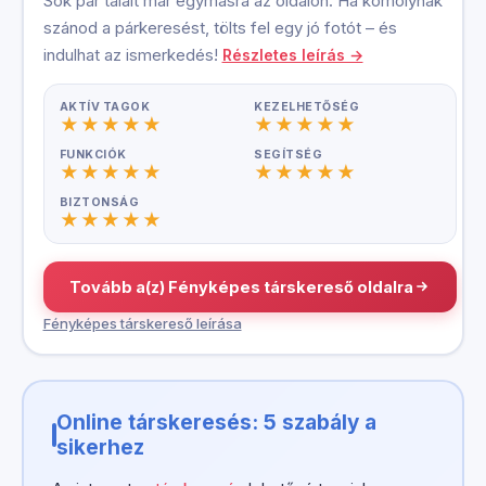
Sok pár talált már egymásra az oldalon. Ha komolynak
szánod a párkeresést, tölts fel egy jó fotót – és
indulhat az ismerkedés!
Részletes leírás →
AKTÍV TAGOK
KEZELHETŐSÉG
FUNKCIÓK
SEGÍTSÉG
BIZTONSÁG
Tovább a(z) Fényképes társkereső oldalra
Fényképes társkereső leírása
Online társkeresés: 5 szabály a
sikerhez