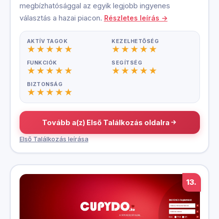
megbízhatósággal az egyik legjobb ingyenes
választás a hazai piacon.
Részletes leírás →
AKTÍV TAGOK
KEZELHETŐSÉG
FUNKCIÓK
SEGÍTSÉG
BIZTONSÁG
Tovább a(z) Első Találkozás oldalra
Első Találkozás leírása
13.