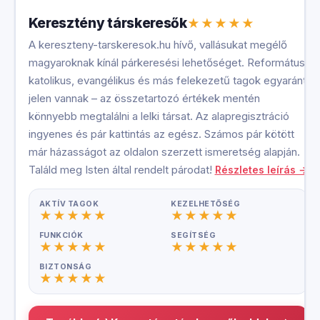
Keresztény társkeresők
A kereszteny-tarskeresok.hu hívő, vallásukat megélő
magyaroknak kínál párkeresési lehetőséget. Református,
katolikus, evangélikus és más felekezetű tagok egyaránt
jelen vannak – az összetartozó értékek mentén
könnyebb megtalálni a lelki társat. Az alapregisztráció
ingyenes és pár kattintás az egész. Számos pár kötött
már házasságot az oldalon szerzett ismeretség alapján.
Találd meg Isten által rendelt párodat!
Részletes leírás →
AKTÍV TAGOK
KEZELHETŐSÉG
FUNKCIÓK
SEGÍTSÉG
BIZTONSÁG