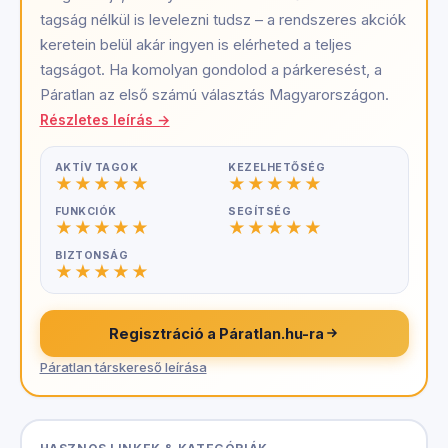
tagság nélkül is levelezni tudsz – a rendszeres akciók
keretein belül akár ingyen is elérheted a teljes
tagságot. Ha komolyan gondolod a párkeresést, a
Páratlan az első számú választás Magyarországon.
Részletes leírás →
AKTÍV TAGOK
KEZELHETŐSÉG
FUNKCIÓK
SEGÍTSÉG
BIZTONSÁG
Regisztráció a Páratlan.hu-ra
Páratlan társkereső leírása