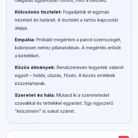
hallgatás ugyanolyan fontos, mint a beszéd.
Kölcsönös tisztelet:
Fogadjátok el egymás
nézeteit és határait. A tisztelet a tartós kapcsolat
alapja.
Empátia:
Próbáld megérteni a párod szemszögét,
különösen nehéz pillanatokban. A megértés erősíti
a köteléket.
Közös élmények:
Rendszeresen tegyetek valamit
együtt – hobbi, utazás, főzés. A közös emlékek
összetartanak.
Szeretet és hála:
Mutasd ki a szeretetedet
szavakkal és tettekkel egyaránt. Egy egyszerű
"köszönöm" is sokat számít.