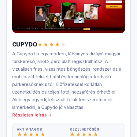
CUPYDO
A Cupydo.hu egy modern, látványos dizájnú magyar
társkereső, ahol 2 perc alatt regisztrálhatsz. A
vizuálisan friss, vízszintes böngészési rendszer és a
mobilbarát felület fiatal és technológia-kedvelő
párkeresőknek szól. Előfizetéssel korlátlan
üzenetküldés és teljes fotó-hozzáférés érhető el.
Akik egy egyedi, letisztult felületen szeretnének
ismerkedni, a Cupydo jó választás.
Részletes leírás →
AKTÍV TAGOK
KEZELHETŐSÉG