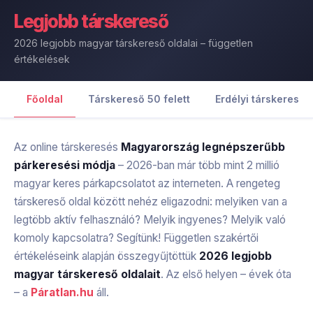
Legjobb
társkereső
2026 legjobb magyar társkereső oldalai – független
értékelések
Főoldal
Társkereső 50 felett
Erdélyi társkereső
Az online társkeresés
Magyarország legnépszerűbb
párkeresési módja
– 2026-ban már több mint 2 millió
magyar keres párkapcsolatot az interneten. A rengeteg
társkereső oldal között nehéz eligazodni: melyiken van a
legtöbb aktív felhasználó? Melyik ingyenes? Melyik való
komoly kapcsolatra? Segítünk! Független szakértői
értékeléseink alapján összegyűjtöttük
2026 legjobb
magyar társkereső oldalait
. Az első helyen – évek óta
– a
Páratlan.hu
áll.