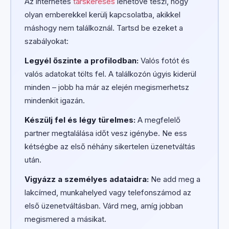
Az internetes
társkeresés
lehetővé teszi, hogy
olyan emberekkel kerülj kapcsolatba, akikkel
máshogy nem találkoznál. Tartsd be ezeket a
szabályokat:
Legyél őszinte a profilodban:
Valós fotót és
valós adatokat tölts fel. A találkozón úgyis kiderül
minden – jobb ha már az elején megismerhetsz
mindenkit igazán.
Készülj fel és légy türelmes:
A megfelelő
partner megtalálása időt vesz igénybe. Ne ess
kétségbe az első néhány sikertelen üzenetváltás
után.
Vigyázz a személyes adataidra:
Ne add meg a
lakcímed, munkahelyed vagy telefonszámod az
első üzenetváltásban. Várd meg, amíg jobban
megismered a másikat.