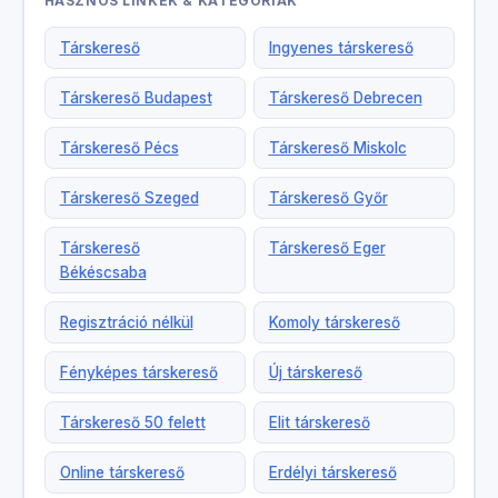
HASZNOS LINKEK & KATEGÓRIÁK
Társkereső
Ingyenes társkereső
Társkereső Budapest
Társkereső Debrecen
Társkereső Pécs
Társkereső Miskolc
Társkereső Szeged
Társkereső Győr
Társkereső
Társkereső Eger
Békéscsaba
Regisztráció nélkül
Komoly társkereső
Fényképes társkereső
Új társkereső
Társkereső 50 felett
Elit társkereső
Online társkereső
Erdélyi társkereső