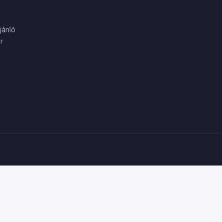
jánló
r
a