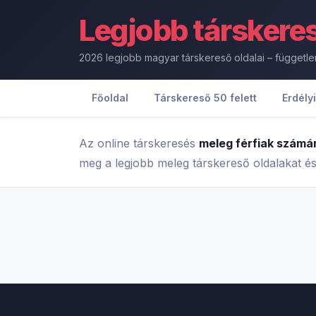
Legjobb
társkere
2026 legjobb magyar társkereső oldalai – függetl
Főoldal
Társkereső 50 felett
Erdély
Az online társkeresés
meleg férfiak számá
meg a legjobb meleg társkereső oldalakat é