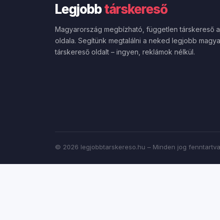
Legjobb
társkereső
Magyarország megbízható, független társkereső a
oldala. Segítünk megtalálni a neked legjobb magya
társkereső oldalt – ingyen, reklámok nélkül.
© 2026 legjobbtarskereso.hu – Minden jog fenntartv