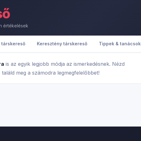
ső
en értékelések
i társkereső
Keresztény társkereső
Tippek & tanácsok
ra
is az egyik legjobb módja az ismerkedésnek. Nézd
s találd meg a számodra legmegfelelőbbet!