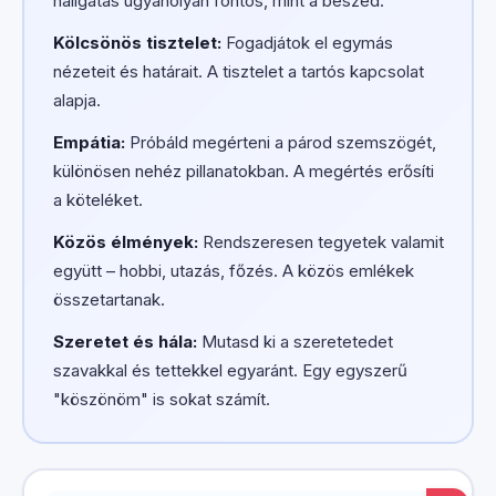
hallgatás ugyanolyan fontos, mint a beszéd.
Kölcsönös tisztelet:
Fogadjátok el egymás
nézeteit és határait. A tisztelet a tartós kapcsolat
alapja.
Empátia:
Próbáld megérteni a párod szemszögét,
különösen nehéz pillanatokban. A megértés erősíti
a köteléket.
Közös élmények:
Rendszeresen tegyetek valamit
együtt – hobbi, utazás, főzés. A közös emlékek
összetartanak.
Szeretet és hála:
Mutasd ki a szeretetedet
szavakkal és tettekkel egyaránt. Egy egyszerű
"köszönöm" is sokat számít.