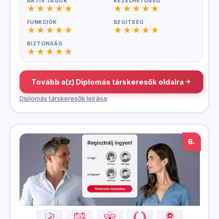
AKTÍV TAGOK
KEZELHETŐSÉG
FUNKCIÓK
SEGÍTSÉG
BIZTONSÁG
Tovább a(z) Diplomás társkeresők oldalra
Diplomás társkeresők leírása
6.