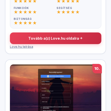
FUNKCIÓK
SEGÍTSÉG
BIZTONSÁG
Tovább a(z) Love.hu oldalra
Love.hu leírása
10.