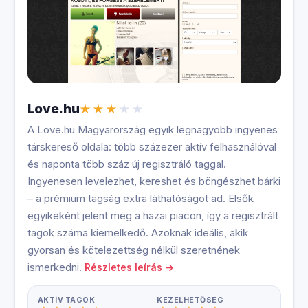
Love.hu
A Love.hu Magyarország egyik legnagyobb ingyenes
társkereső oldala: több százezer aktív felhasználóval
és naponta több száz új regisztráló taggal.
Ingyenesen levelezhet, kereshet és böngészhet bárki
– a prémium tagság extra láthatóságot ad. Elsők
egyikeként jelent meg a hazai piacon, így a regisztrált
tagok száma kiemelkedő. Azoknak ideális, akik
gyorsan és kötelezettség nélkül szeretnének
ismerkedni.
Részletes leírás →
AKTÍV TAGOK
KEZELHETŐSÉG