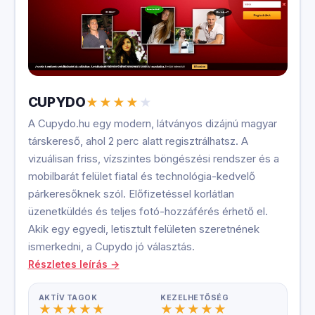
CUPYDO
A Cupydo.hu egy modern, látványos dizájnú magyar
társkereső, ahol 2 perc alatt regisztrálhatsz. A
vizuálisan friss, vízszintes böngészési rendszer és a
mobilbarát felület fiatal és technológia-kedvelő
párkeresőknek szól. Előfizetéssel korlátlan
üzenetküldés és teljes fotó-hozzáférés érhető el.
Akik egy egyedi, letisztult felületen szeretnének
ismerkedni, a Cupydo jó választás.
Részletes leírás →
AKTÍV TAGOK
KEZELHETŐSÉG