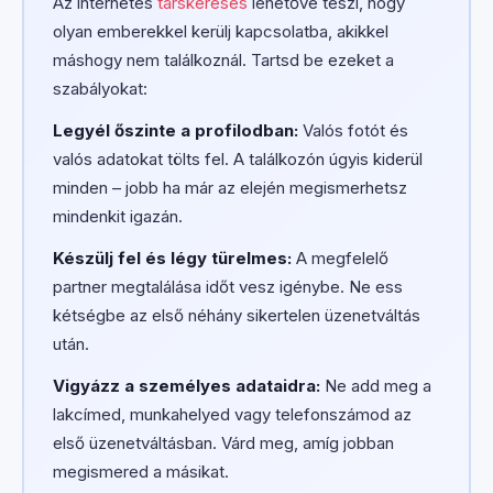
Az internetes
társkeresés
lehetővé teszi, hogy
olyan emberekkel kerülj kapcsolatba, akikkel
máshogy nem találkoznál. Tartsd be ezeket a
szabályokat:
Legyél őszinte a profilodban:
Valós fotót és
valós adatokat tölts fel. A találkozón úgyis kiderül
minden – jobb ha már az elején megismerhetsz
mindenkit igazán.
Készülj fel és légy türelmes:
A megfelelő
partner megtalálása időt vesz igénybe. Ne ess
kétségbe az első néhány sikertelen üzenetváltás
után.
Vigyázz a személyes adataidra:
Ne add meg a
lakcímed, munkahelyed vagy telefonszámod az
első üzenetváltásban. Várd meg, amíg jobban
megismered a másikat.