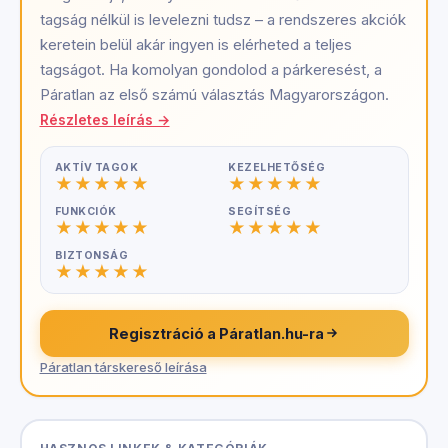
tagság nélkül is levelezni tudsz – a rendszeres akciók
keretein belül akár ingyen is elérheted a teljes
tagságot. Ha komolyan gondolod a párkeresést, a
Páratlan az első számú választás Magyarországon.
Részletes leírás →
AKTÍV TAGOK
KEZELHETŐSÉG
FUNKCIÓK
SEGÍTSÉG
BIZTONSÁG
Regisztráció a Páratlan.hu-ra
Páratlan társkereső leírása