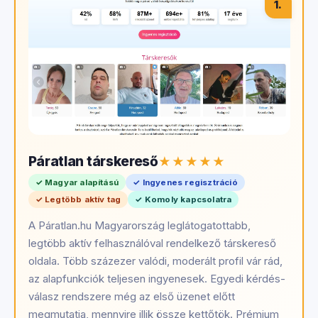
1.
Páratlan társkereső
✓ Magyar alapítású
✓ Ingyenes regisztráció
✓ Legtöbb aktív tag
✓ Komoly kapcsolatra
A Páratlan.hu Magyarország leglátogatottabb,
legtöbb aktív felhasználóval rendelkező társkereső
oldala. Több százezer valódi, moderált profil vár rád,
az alapfunkciók teljesen ingyenesek. Egyedi kérdés-
válasz rendszere még az első üzenet előtt
megmutatja, mennyire illik össze kettőtök. Prémium