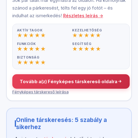
Sok pár talált már egymásra az oldalon. Ha komolynak
szánod a párkeresést, tölts fel egy jó fotót – és
indulhat az ismerkedés!
Részletes leírás →
AKTÍV TAGOK
KEZELHETŐSÉG
FUNKCIÓK
SEGÍTSÉG
BIZTONSÁG
Tovább a(z) Fényképes társkereső oldalra
Fényképes társkereső leírása
Online társkeresés: 5 szabály a
sikerhez