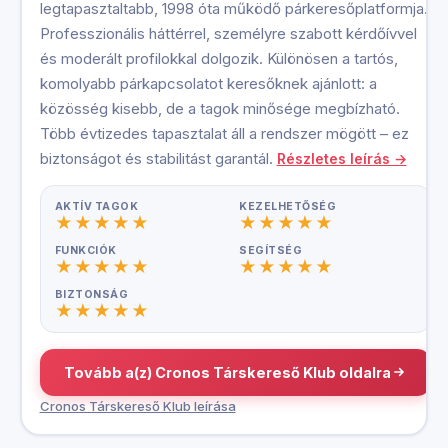
legtapasztaltabb, 1998 óta működő párkeresőplatformja.
Professzionális háttérrel, személyre szabott kérdőívvel
és moderált profilokkal dolgozik. Különösen a tartós,
komolyabb párkapcsolatot keresőknek ajánlott: a
közösség kisebb, de a tagok minősége megbízható.
Több évtizedes tapasztalat áll a rendszer mögött – ez
biztonságot és stabilitást garantál.
Részletes leírás →
AKTÍV TAGOK
KEZELHETŐSÉG
FUNKCIÓK
SEGÍTSÉG
BIZTONSÁG
Tovább a(z) Cronos Társkereső Klub oldalra
Cronos Társkereső Klub leírása