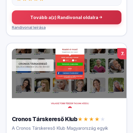
Tovább a(z) Randivonal oldalra
Randivonal leírása
7.
Cronos Társkereső Klub
A Cronos Társkereső Klub Magyarország egyik