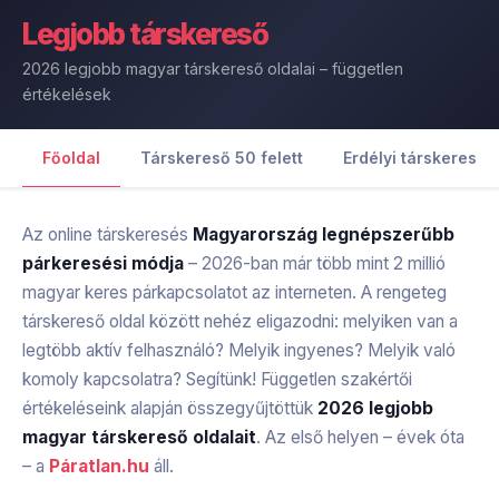
Legjobb
társkereső
2026 legjobb magyar társkereső oldalai – független
értékelések
Főoldal
Társkereső 50 felett
Erdélyi társkereső
Az online társkeresés
Magyarország legnépszerűbb
párkeresési módja
– 2026-ban már több mint 2 millió
magyar keres párkapcsolatot az interneten. A rengeteg
társkereső oldal között nehéz eligazodni: melyiken van a
legtöbb aktív felhasználó? Melyik ingyenes? Melyik való
komoly kapcsolatra? Segítünk! Független szakértői
értékeléseink alapján összegyűjtöttük
2026 legjobb
magyar társkereső oldalait
. Az első helyen – évek óta
– a
Páratlan.hu
áll.