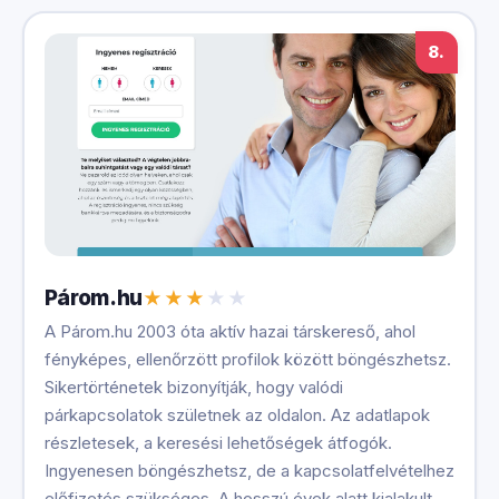
8.
Párom.hu
A Párom.hu 2003 óta aktív hazai társkereső, ahol
fényképes, ellenőrzött profilok között böngészhetsz.
Sikertörténetek bizonyítják, hogy valódi
párkapcsolatok születnek az oldalon. Az adatlapok
részletesek, a keresési lehetőségek átfogók.
Ingyenesen böngészhetsz, de a kapcsolatfelvételhez
előfizetés szükséges. A hosszú évek alatt kialakult