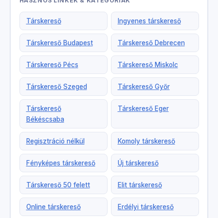
HASZNOS LINKEK & KATEGÓRIÁK
Társkereső
Ingyenes társkereső
Társkereső Budapest
Társkereső Debrecen
Társkereső Pécs
Társkereső Miskolc
Társkereső Szeged
Társkereső Győr
Társkereső
Társkereső Eger
Békéscsaba
Regisztráció nélkül
Komoly társkereső
Fényképes társkereső
Új társkereső
Társkereső 50 felett
Elit társkereső
Online társkereső
Erdélyi társkereső