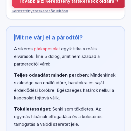
Tovább a(z) Keresztény társkeresők oldalra
Keresztény társkeresők leírása
Mit ne várj el a párodtól?
A sikeres
párkapcsolat
egyik titka a reális
elvárások. Íme 5 dolog, amit nem szabad a
partneredtől várni:
Teljes odaadást minden percben:
Mindenkinek
szüksége van önálló időre, barátokra és saját
érdeklődési körökre. Egészséges határok nélkül a
kapcsolat fojtóvá válik.
Tökéletességet:
Senki sem tökéletes. Az
egymás hibáinak elfogadása és a kölcsönös
támogatás a valódi szeretet jele.