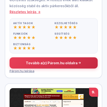
közösség stabil és aktív párkeresőkből áll.
Részletes leírás →
AKTÍV TAGOK
KEZELHETŐSÉG
FUNKCIÓK
SEGÍTSÉG
BIZTONSÁG
Tovább a(z) Párom.hu oldalra
Párom.hu leírása
9.