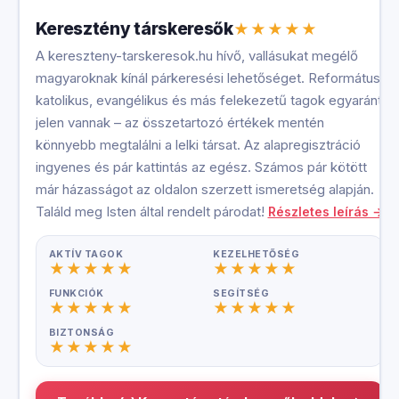
Keresztény társkeresők
A kereszteny-tarskeresok.hu hívő, vallásukat megélő
magyaroknak kínál párkeresési lehetőséget. Református,
katolikus, evangélikus és más felekezetű tagok egyaránt
jelen vannak – az összetartozó értékek mentén
könnyebb megtalálni a lelki társat. Az alapregisztráció
ingyenes és pár kattintás az egész. Számos pár kötött
már házasságot az oldalon szerzett ismeretség alapján.
Találd meg Isten által rendelt párodat!
Részletes leírás →
AKTÍV TAGOK
KEZELHETŐSÉG
FUNKCIÓK
SEGÍTSÉG
BIZTONSÁG