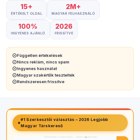
15+
2M+
ÉRTÉKELT OLDAL
MAGYAR FELHASZNÁLÓ
100%
2026
INGYENES AJÁNLÓ
FRISSÍTVE
Független értékelések
Nincs reklám, nincs spam
Ingyenes használat
Magyar szakértők tesztelték
Rendszeresen frissítve
#1 Szerkesztői választás – 2026 Legjobb
Magyar Társkereső