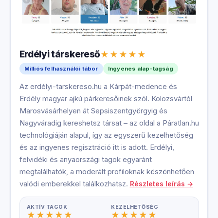
Erdélyi társkereső
Milliós felhasználói tábor
Ingyenes alap-tagság
Az erdélyi-tarskereso.hu a Kárpát-medence és
Erdély magyar ajkú párkeresőinek szól. Kolozsvártól
Marosvásárhelyen át Sepsiszentgyörgyig és
Nagyváradig kereshetsz társat – az oldal a Páratlan.hu
technológiáján alapul, így az egyszerű kezelhetőség
és az ingyenes regisztráció itt is adott. Erdélyi,
felvidéki és anyaországi tagok egyaránt
megtalálhatók, a moderált profiloknak köszönhetően
valódi emberekkel találkozhatsz.
Részletes leírás →
AKTÍV TAGOK
KEZELHETŐSÉG