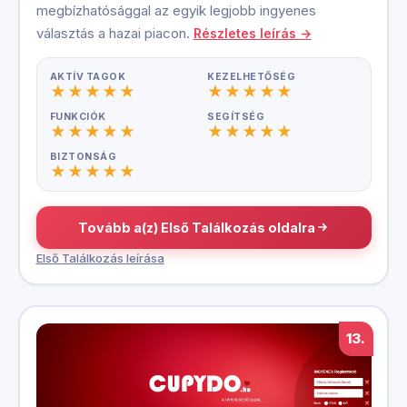
megbízhatósággal az egyik legjobb ingyenes
választás a hazai piacon.
Részletes leírás →
AKTÍV TAGOK
KEZELHETŐSÉG
FUNKCIÓK
SEGÍTSÉG
BIZTONSÁG
Tovább a(z) Első Találkozás oldalra
Első Találkozás leírása
13.